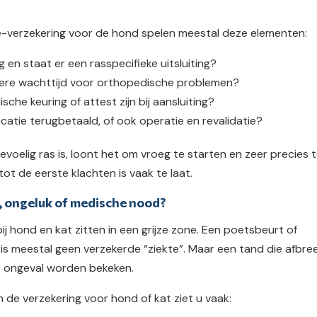
e-verzekering voor de hond spelen meestal deze elementen:
ig en staat er een rasspecifieke uitsluiting?
gere wachttijd voor orthopedische problemen?
che keuring of attest zijn bij aansluiting?
catie terugbetaald, of ook operatie en revalidatie?
voelig ras is, loont het om vroeg te starten en zeer precies 
tot de eerste klachten is vaak te laat.
, ongeluk of medische nood?
j hond en kat zitten in een grijze zone. Een poetsbeurt of
 is meestal geen verzekerde “ziekte”. Maar een tand die afbre
ls ongeval worden bekeken.
n de verzekering voor hond of kat ziet u vaak: