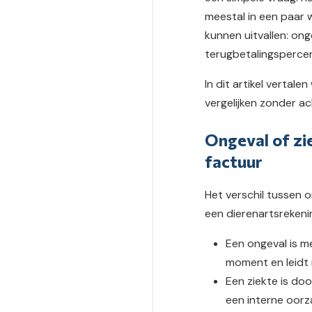
meestal in een paar w
kunnen uitvallen: onge
terugbetalingsperce
In dit artikel vertal
vergelijken zonder ac
Ongeval of zie
factuur
Het verschil tussen on
een dierenartsrekenin
Een ongeval is m
moment en leidt 
Een ziekte is do
een interne oorza