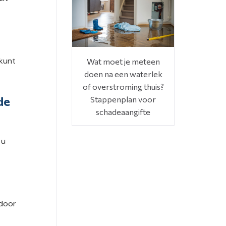
 kunt
Wat moet je meteen
doen na een waterlek
of overstroming thuis?
de
Stappenplan voor
schadeaangifte
 u
 door