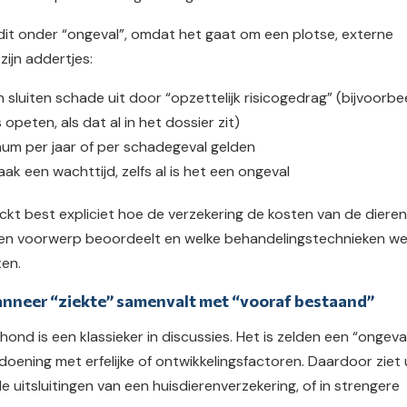
t dit onder “ongeval”, omdat het gaat om een plotse, externe
zijn addertjes:
sluiten schade uit door “opzettelijk risicogedrag” (bijvoorbe
s opeten, als dat al in het dossier zit)
um per jaar of per schadegeval gelden
aak een wachttijd, zelfs al is het een ongeval
heckt best expliciet hoe de verzekering de kosten van de diere
n een voorwerp beoordeelt en welke behandelingstechnieken we
ten.
nneer “ziekte” samenvalt met “vooraf bestaand”
hond is een klassieker in discussies. Het is zelden een “ongeval
oening met erfelijke of ontwikkelingsfactoren. Daardoor ziet 
 uitsluitingen van een huisdierenverzekering, of in strengere