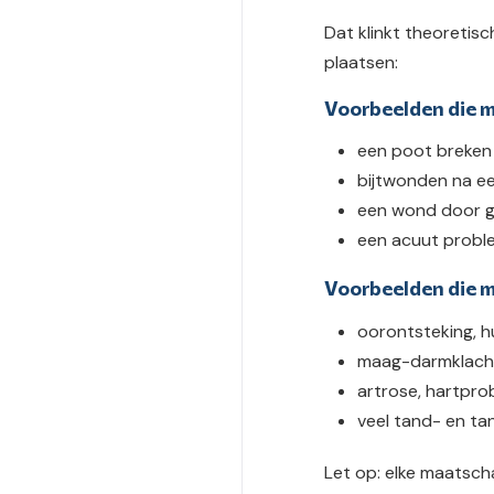
Dat klinkt theoretisc
plaatsen:
Voorbeelden die m
een poot breken 
bijtwonden na e
een wond door g
een acuut proble
Voorbeelden die m
oorontsteking, h
maag-darmklacht
artrose, hartpro
veel tand- en t
Let op: elke maatscha