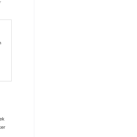
r
n
ek
ker