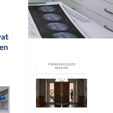
wat
(en
TRENDING DEZE
MAAND