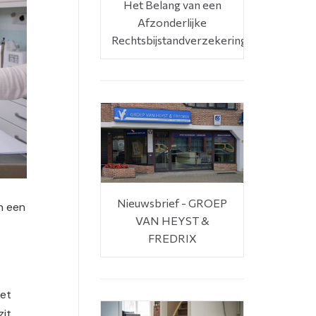
Het Belang van een
Afzonderlijke
Rechtsbijstandverzekering
Nieuwsbrief - GROEP
an een
VAN HEYST &
FREDRIX
met
zit