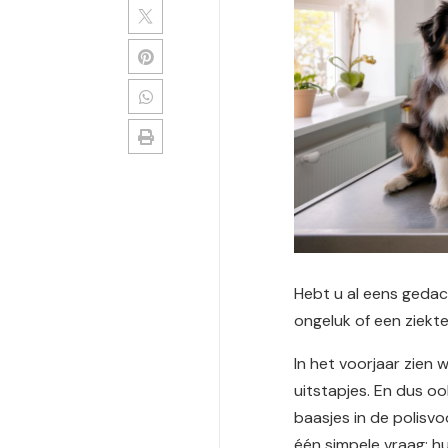
Hebt u al eens gedacht
ongeluk of een ziekte
In het voorjaar zien
uitstapjes. En dus o
baasjes in de polisv
één simpele vraag: hu