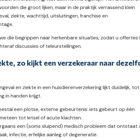
oorden die groot lijken, maar in de praktijk verrassend klein
val, ziekte, wachttijd, uitsluitingen, franchise en
ntage.
en we die begrippen naar herkenbare situaties, zodat u offertes
hteraf discussies of teleurstellingen.
kte, zo kijkt een verzekeraar naar dezelf
geval en ziekte in een huisdierenverzekering lijkt duidelijk, tot
g in handen krijgt.
eestal een plotse, externe gebeurtenis: iets gebeurt op één
meteen tot letsel of acute klachten.
orgaans een (soms sluipend) medisch probleem dat ontstaat
ak, infectie, erfelijke aanleg of degeneratie.