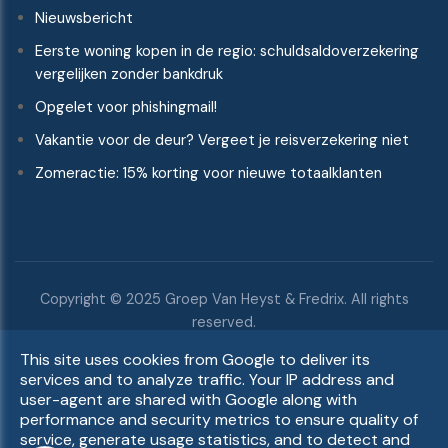
Nieuwsbericht
Eerste woning kopen in de regio: schuldsaldoverzekering
vergelijken zonder bankdruk
Opgelet voor phishingmail!
Vakantie voor de deur? Vergeet je reisverzekering niet
Zomeractie: 15% korting voor nieuwe totaalklanten
Copyright © 2025 Groep Van Heyst & Fredrix. All rights
reserved.
GDPR
|
Remuneratiebeleid
|
Belangenconflictenbeleid
|
This site uses cookies from Google to deliver its
Duurzaamheidsbeleid
|
UP-TO-DATE WebDesign
services and to analyze traffic. Your IP address and
user-agent are shared with Google along with
performance and security metrics to ensure quality of
service, generate usage statistics, and to detect and