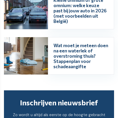
Kleine omnium of grote
omnium: welke keuze
past bij jouw auto in 2026
(met voorbeelden uit
België)
Wat moet je meteen doen
na een waterlek of
overstroming thuis?
Stappenplan voor
schadeaangifte
Inschrijven nieuwsbrief
Zo wordt u altijd als eerste op de hoogte gebracht