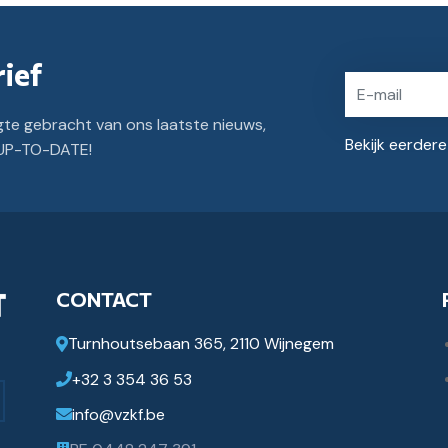
ief
gte gebracht van ons laatste nieuws,
Bekijk eerder
y UP-TO-DATE!
CONTACT
Turnhoutsebaan 365, 2110 Wijnegem
+32 3 354 36 53
info@vzkf.be