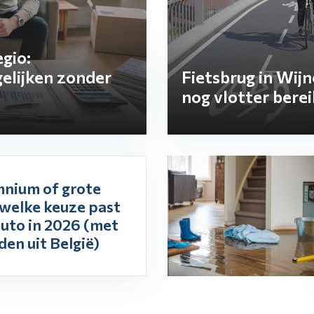
gio:
elijken zonder
Fietsbrug in Wij
nog vlotter bere
mnium of grote
welke keuze past
auto in 2026 (met
en uit België)