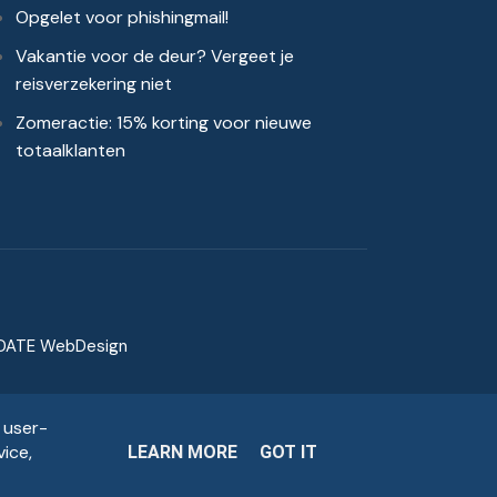
Opgelet voor phishingmail!
Vakantie voor de deur? Vergeet je
reisverzekering niet
Zomeractie: 15% korting voor nieuwe
totaalklanten
DATE WebDesign
 user-
ice,
LEARN MORE
GOT IT