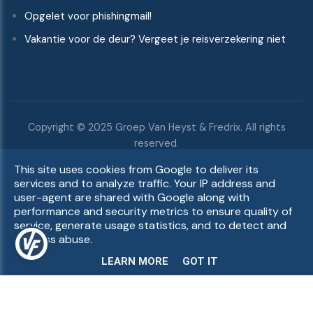
Opgelet voor phishingmail!
Vakantie voor de deur? Vergeet je reisverzekering niet
Copyright © 2025 Groep Van Heyst & Fredrix. All rights
reserved.
GDPR
|
Remuneratiebeleid
|
Belangenconflictenbeleid
|
This site uses cookies from Google to deliver its
Duurzaamheidsbeleid
|
UP-TO-DATE WebDesign
services and to analyze traffic. Your IP address and
user-agent are shared with Google along with
performance and security metrics to ensure quality of
service, generate usage statistics, and to detect and
address abuse.
LEARN MORE
GOT IT