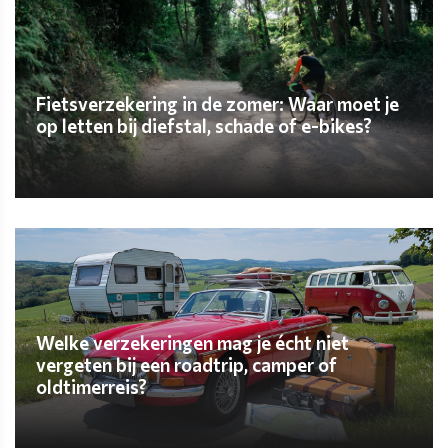
Fietsverzekering in de zomer: Waar moet je
op letten bij diefstal, schade of e-bikes?
ONTDEK MEER
Welke verzekeringen mag je écht niet
vergeten bij een roadtrip, camper of
oldtimerreis?