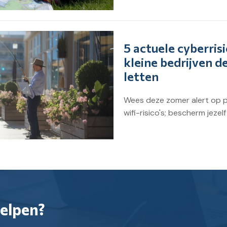
5 actuele cyberrisi
kleine bedrijven 
letten
Wees deze zomer alert op p
wifi-risico's; bescherm jeze
helpen?