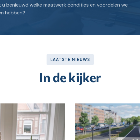
nt u benieuwd welke maatwerk condities en voordelen we
ten hebben?
LAATSTE NIEUWS
In de kijker