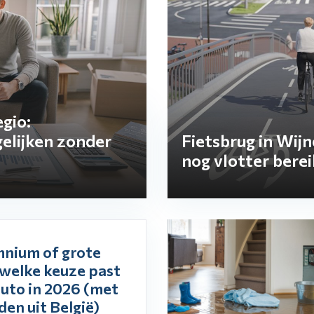
gio:
elijken zonder
Fietsbrug in Wij
nog vlotter bere
mnium of grote
welke keuze past
auto in 2026 (met
en uit België)