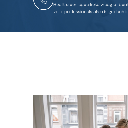
Heeft u een specifieke vraag of be
voor professionals als u in gedach