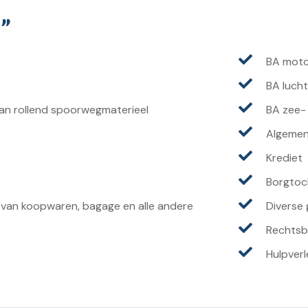
n”
BA motor
BA luch
an rollend spoorwegmaterieel
BA zee-
Algeme
Krediet
Borgtoc
van koopwaren, bagage en alle andere
Diverse 
Rechtsb
Hulpverl