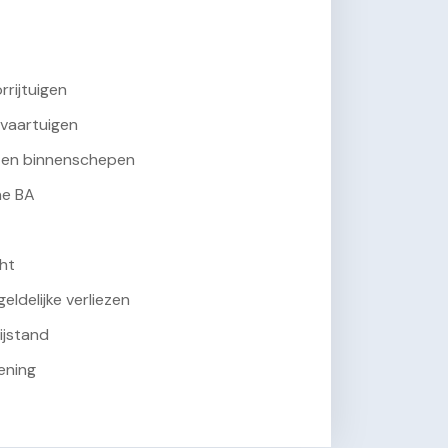
rijtuigen
tvaartuigen
 en binnenschepen
ne BA
ht
geldelijke verliezen
ijstand
ening