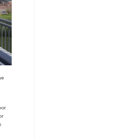
we
oor
or
k