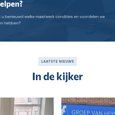
helpen?
nt u benieuwd welke maatwerk condities en voordelen we
ten hebben?
LAATSTE NIEUWS
In de kijker