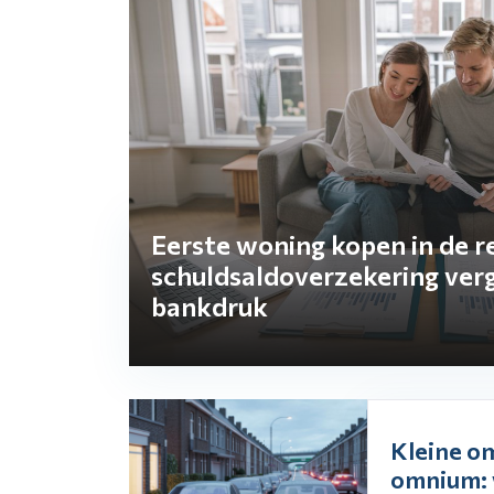
Eerste woning kopen in de re
schuldsaldoverzekering verg
bankdruk
Kleine o
omnium: 