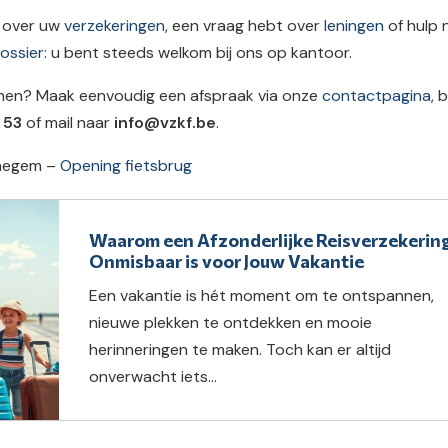
t over uw
verzekeringen
, een vraag hebt over
leningen
of hulp 
ossier
: u bent steeds welkom bij ons op kantoor.
omen? Maak eenvoudig een afspraak via onze
contactpagina
, b
 53
of mail naar
info@vzkf.be
.
negem –
Opening fietsbrug
Waarom een Afzonderlijke Reisverzekerin
Onmisbaar is voor Jouw Vakantie
Een vakantie is hét moment om te ontspannen,
nieuwe plekken te ontdekken en mooie
herinneringen te maken. Toch kan er altijd
onverwacht iets...