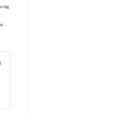
nodig
el
g